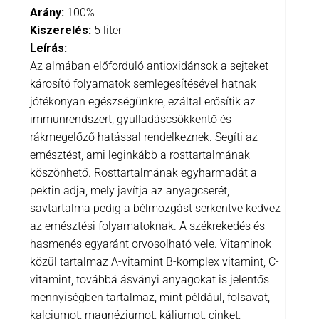
Arány:
100%
Kiszerelés:
5 liter
Leírás:
Az almában előforduló antioxidánsok a sejteket
károsító folyamatok semlegesítésével hatnak
jótékonyan egészségünkre, ezáltal erősítik az
immunrendszert, gyulladáscsökkentő és
rákmegelőző hatással rendelkeznek. Segíti az
emésztést, ami leginkább a rosttartalmának
köszönhető. Rosttartalmának egyharmadát a
pektin adja, mely javítja az anyagcserét,
savtartalma pedig a bélmozgást serkentve kedvez
az emésztési folyamatoknak. A székrekedés és
hasmenés egyaránt orvosolható vele. Vitaminok
közül tartalmaz A-vitamint B-komplex vitamint, C-
vitamint, továbbá ásványi anyagokat is jelentős
mennyiségben tartalmaz, mint például, folsavat,
kalciumot, magnéziumot, káliumot, cinket,