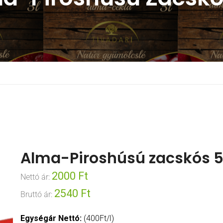
Alma-Piroshúsú zacskós 5
2000
Ft
Nettó ár:
2540
Ft
Bruttó ár:
Egységár Nettó:
(400Ft/l)