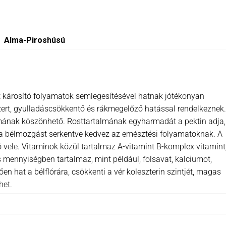
Alma-Piroshúsú
t károsító folyamatok semlegesítésével hatnak jótékonyan
zert, gyulladáscsökkentő és rákmegelőző hatással rendelkeznek.
almának köszönhető. Rosttartalmának egyharmadát a pektin adja,
g a bélmozgást serkentve kedvez az emésztési folyamatoknak. A
vele. Vitaminok közül tartalmaz A-vitamint B-komplex vitamint,
s mennyiségben tartalmaz, mint például, folsavat, kalciumot,
n hat a bélflórára, csökkenti a vér koleszterin szintjét, magas
het.