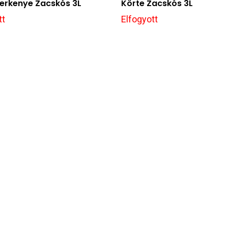
erkenye Zacskós 3L
Körte Zacskós 3L
tt
Elfogyott