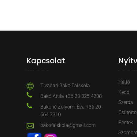
Kapcsolat
Nyít
Hétfő
Tivadari Bakó Faiskola
Kedd
Bakó Attila +36 20 325 4208
Szerda
Bakóné Zólyomi Éva +36 20
Csütörtö
564 7310
Péntek
bakofaiskola@gmail.com
Szomba