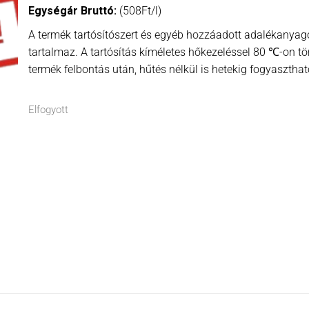
Egységár Bruttó:
(508Ft/l)
A termék tartósítószert és egyéb hozzáadott adalékanya
tartalmaz. A tartósítás kíméletes hőkezeléssel 80 ℃-on tör
termék felbontás után, hűtés nélkül is hetekig fogyaszthat
Elfogyott