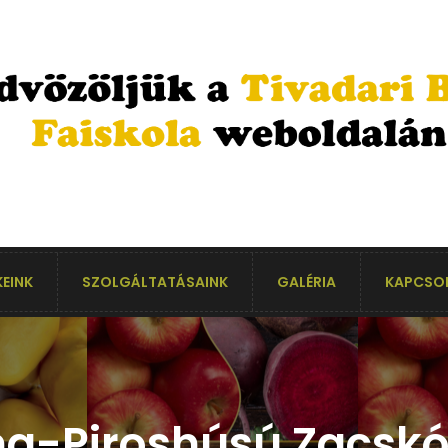
EINK
SZOLGÁLTATÁSAINK
GALÉRIA
KAPCSO
a-Piroshúsú Zacskó