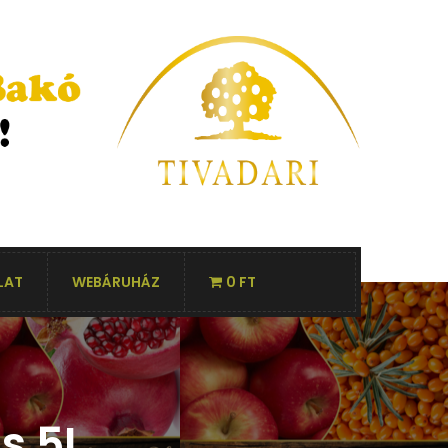
LAT
WEBÁRUHÁZ
0 FT
s 5L