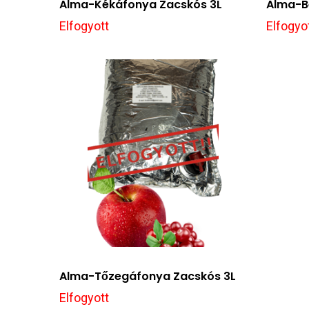
Alma-Kékáfonya Zacskós 3L
Alma-B
Elfogyott
Elfogyo
Alma-Tőzegáfonya Zacskós 3L
Elfogyott