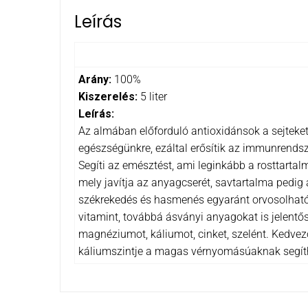
Leírás
Arány:
100%
Kiszerelés:
5 liter
Leírás:
Az almában előforduló antioxidánsok a sejteke
egészségünkre, ezáltal erősítik az immunrends
Segíti az emésztést, ami leginkább a rosttart
mely javítja az anyagcserét, savtartalma pedi
székrekedés és hasmenés egyaránt orvosolható 
vitamint, továbbá ásványi anyagokat is jelentő
magnéziumot, káliumot, cinket, szelént. Kedvezőe
káliumszintje a magas vérnyomásúaknak segít