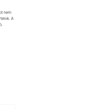
got nem
ténik. A
ó.