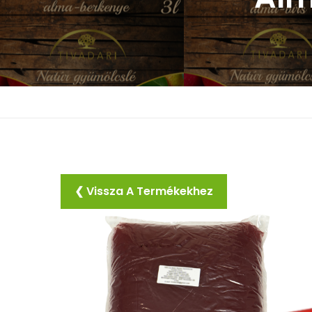
❮ Vissza A Termékekhez