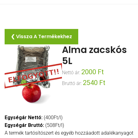
❮ Vissza A Termékekhez
Alma zacskós
5L
2000
Ft
Nettó ár:
2540
Ft
Bruttó ár:
Egységár Nettó:
(400Ft/l)
Egységár Bruttó:
(508Ft/l)
A termék tartósítószert és egyéb hozzáadott adalékanyagot