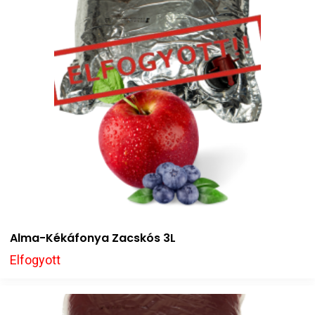
Alma-Kékáfonya Zacskós 3L
Elfogyott