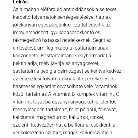
Leírás:
Az almában előforduló antioxidánsok a sejteket
károsító folyamatok semlegesítésével hatnak
jótékonyan egészségünkre, ezáltal erősítik az
immunrendszert, gyulladáscsökkentő és
rákmegelőző hatással rendelkeznek. Segíti az
emésztést, ami leginkább a rosttartalmának
köszönhető. Rosttartalmának egyharmadát a
pektin adja, mely javítja az anyagcserét,
savtartalma pedig a bélmozgást serkentve kedvez
az emésztési folyamatoknak. A székrekedés és
hasmenés egyaránt orvosolható vele. Vitaminok
közül tartalmaz A-vitamint B-komplex vitamint, C-
vitamint, továbbá ásványi anyagokat is jelentős
mennyiségben tartalmaz, mint például, folsavat,
kalciumot, magnéziumot, káliumot, cinket,
szelént. Kedvezően hat a bélflórára, csökkenti a
vér koleszterin szintjét, magas káliumszintje a