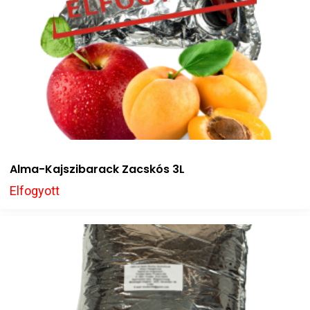
Alma-Kajszibarack Zacskós 3L
Elfogyott