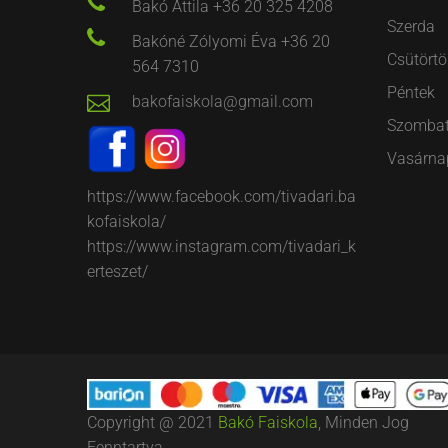
Bakó Attila +36 20 325 4208
Szerda
Bakóné Zólyomi Éva +36 20
Csütörtö
564 7310
Péntek
bakofaiskola@gmail.com
Szomba
Vasárna
https://www.facebook.com/tivadari.ba
kofaiskola/
https://www.instagram.com/tivadari_k
erteszet/
Copyright @ 2021
Bakó Faiskola
, Minden Jog
Fenntartva