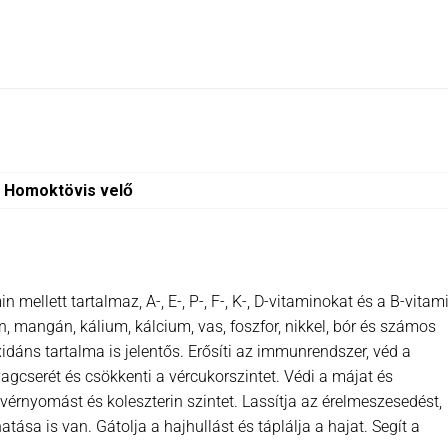
Homoktövis velő
llett tartalmaz, A-, E-, P-, F-, K-, D-vitaminokat és a B-vitam
, mangán, kálium, kálcium, vas, foszfor, nikkel, bór és számos
dáns tartalma is jelentős. Erősíti az immunrendszer, véd a
agcserét és csökkenti a vércukorszintet. Védi a májat és
rnyomást és koleszterin szintet. Lassítja az érelmeszesedést,
ása is van. Gátolja a hajhullást és táplálja a hajat. Segít a