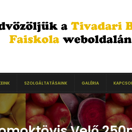
EINK
SZOLGÁLTATÁSAINK
GALÉRIA
KAPCSO
omoktövis Velő 250