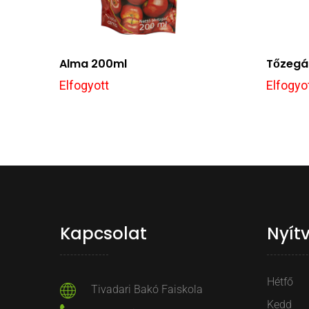
Alma 200ml
Tőzega
Elfogyott
Elfogyo
Kapcsolat
Nyít
Hétfő
Tivadari Bakó Faiskola
Kedd