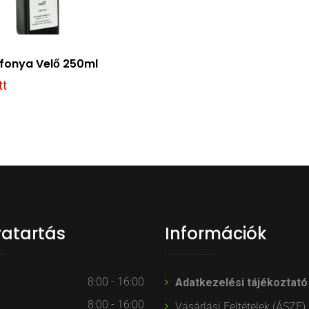
́fonya Velő 250ml
tt
vatartás
Információk
8:00 - 16:00
Adatkezelési tájékoztató
8:00 - 16:00
Vásárlási Feltételek (ÁSZF)