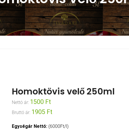
Homoktövis velő 250ml
1500
Ft
Nettó ár:
1905
Ft
Bruttó ár:
Egységár Nettó:
(6000Ft/l)