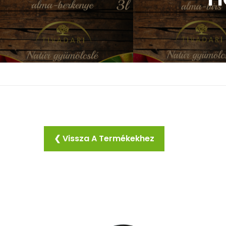
❮ Vissza A Termékekhez