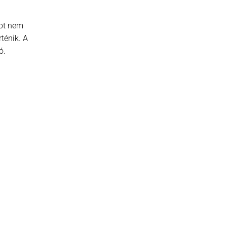
got nem
ténik. A
ó.