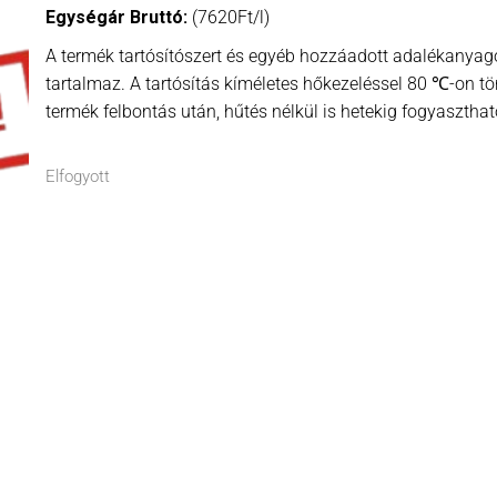
Egységár Bruttó:
(7620Ft/l)
A termék tartósítószert és egyéb hozzáadott adalékanya
tartalmaz. A tartósítás kíméletes hőkezeléssel 80 ℃-on tör
termék felbontás után, hűtés nélkül is hetekig fogyaszthat
Elfogyott