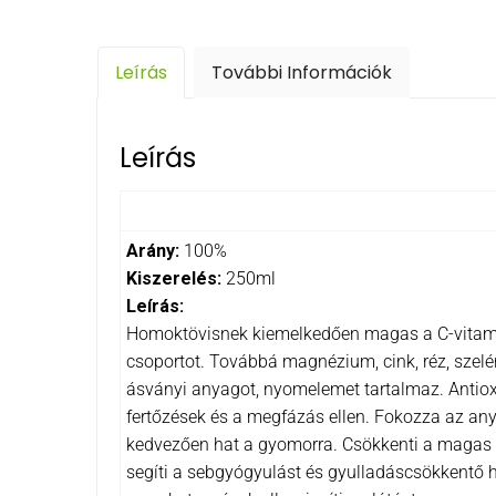
Leírás
További Információk
Leírás
Arány:
100%
Kiszerelés:
250ml
Leírás:
Homoktövisnek kiemelkedően magas a C-vitamin me
csoportot. Továbbá magnézium, cink, réz, szelén
ásványi anyagot, nyomelemet tartalmaz. Antioxi
fertőzések és a megfázás ellen. Fokozza az any
kedvezően hat a gyomorra. Csökkenti a magas vé
segíti a sebgyógyulást és gyulladáscsökkentő hat