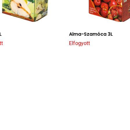
L
Alma-Szamóca 3L
tt
Elfogyott