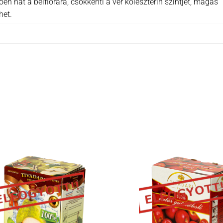
n hat a bélflórára, csökkenti a vér koleszterin szintjét, magas
het.