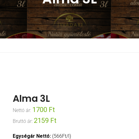
Alma 3L
1700
Ft
Nettó ár:
2159
Ft
Bruttó ár:
Egységár Nettó:
(566Ft/l)