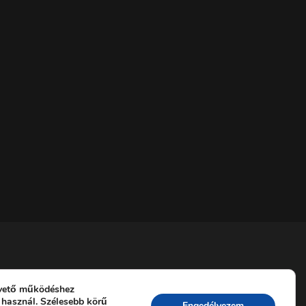
vető működéshez
 használ. Szélesebb körű
Engedélyezem