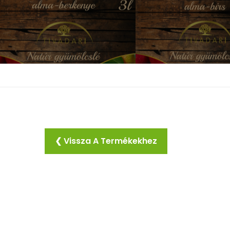
❮ Vissza A Termékekhez