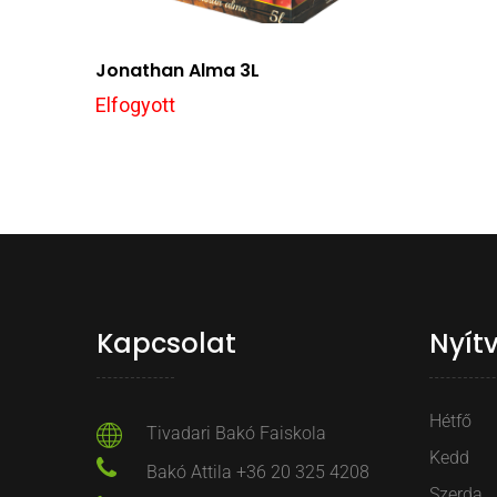
Jonathan Alma 3L
Elfogyott
Kapcsolat
Nyít
Hétfő
Tivadari Bakó Faiskola
Kedd
Bakó Attila +36 20 325 4208
Szerda