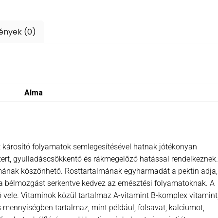
ények (0)
Alma
t károsító folyamatok semlegesítésével hatnak jótékonyan
zert, gyulladáscsökkentő és rákmegelőző hatással rendelkeznek.
almának köszönhető. Rosttartalmának egyharmadát a pektin adja,
g a bélmozgást serkentve kedvez az emésztési folyamatoknak. A
vele. Vitaminok közül tartalmaz A-vitamint B-komplex vitamint,
s mennyiségben tartalmaz, mint például, folsavat, kalciumot,