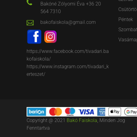
Bakóné Zólyomi Éva +36 20
Csütörtö
564 7310
Péntek
bakofaiskola@gmail.com
Szomba
Vasárna
https://www.facebook.com/tivadari.ba
kofaiskola/
https://www.instagram.com/tivadari_k
erteszet/
Copyright @ 2021
Bakó Faiskola
, Minden Jog
Fenntartva