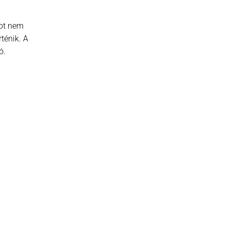
got nem
ténik. A
ó.