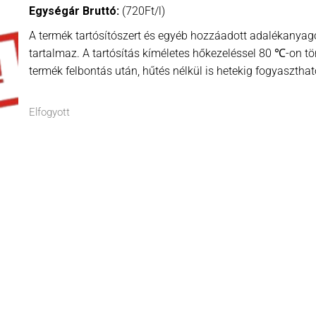
Egységár Bruttó:
(720Ft/l)
A termék tartósítószert és egyéb hozzáadott adalékanya
tartalmaz. A tartósítás kíméletes hőkezeléssel 80 ℃-on tör
termék felbontás után, hűtés nélkül is hetekig fogyaszthat
Elfogyott