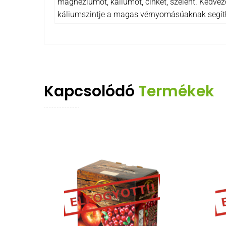
magnéziumot, káliumot, cinket, szelént. Kedvezőe
káliumszintje a magas vérnyomásúaknak segít
Kapcsolódó
Termékek