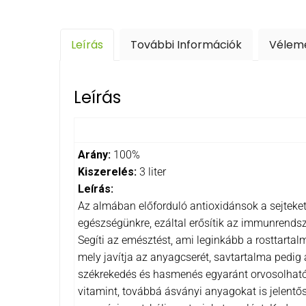
Leírás
További Információk
Vélem
Leírás
Arány:
100%
Kiszerelés:
3 liter
Leírás:
Az almában előforduló antioxidánsok a sejteke
egészségünkre, ezáltal erősítik az immunrends
Segíti az emésztést, ami leginkább a rosttart
mely javítja az anyagcserét, savtartalma pedi
székrekedés és hasmenés egyaránt orvosolható 
vitamint, továbbá ásványi anyagokat is jelentő