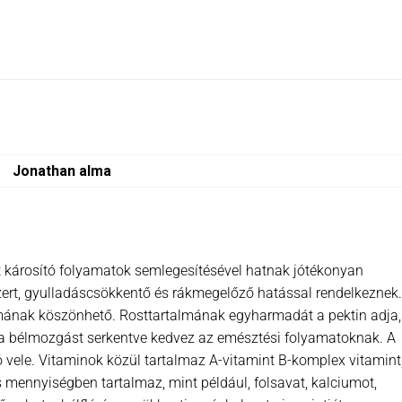
Jonathan alma
t károsító folyamatok semlegesítésével hatnak jótékonyan
zert, gyulladáscsökkentő és rákmegelőző hatással rendelkeznek.
almának köszönhető. Rosttartalmának egyharmadát a pektin adja,
g a bélmozgást serkentve kedvez az emésztési folyamatoknak. A
vele. Vitaminok közül tartalmaz A-vitamint B-komplex vitamint,
s mennyiségben tartalmaz, mint például, folsavat, kalciumot,