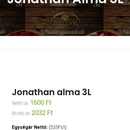
Jonathan alma 3L
1600
Ft
Nettó ár:
2032
Ft
Bruttó ár:
Egységár Nettó:
(533Ft/l)