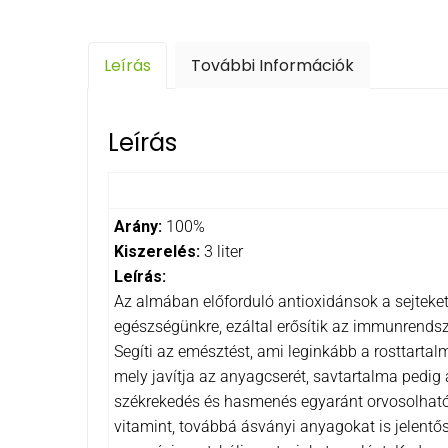
Leírás
További Információk
Leírás
Arány:
100%
Kiszerelés:
3 liter
Leírás:
Az almában előforduló antioxidánsok a sejteke
egészségünkre, ezáltal erősítik az immunrends
Segíti az emésztést, ami leginkább a rosttart
mely javítja az anyagcserét, savtartalma pedi
székrekedés és hasmenés egyaránt orvosolható 
vitamint, továbbá ásványi anyagokat is jelentő