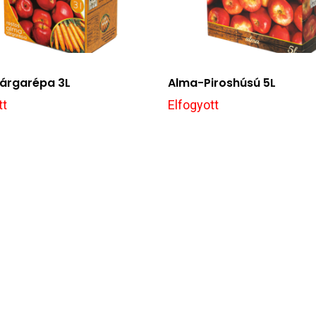
́rgarépa 3L
Alma-Piroshúsú 5L
tt
Elfogyott