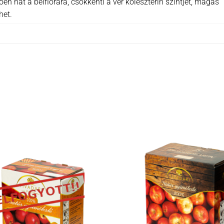
n hat a bélflórára, csökkenti a vér koleszterin szintjét, magas
het.