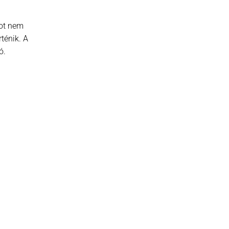
got nem
ténik. A
ó.