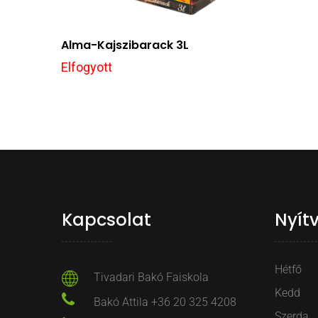
Alma-Kajszibarack 3L
Elfogyott
Kapcsolat
Nyít
Hétfő
Tivadari Bakó Faiskola
Kedd
Bakó Attila +36 20 325 4208
Szerda